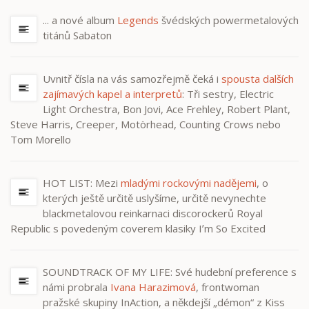
... a nové album
Legends
švédských powermetalových
titánů Sabaton
Uvnitř čísla na vás samozřejmě čeká i
spousta dalších
zajímavých kapel a interpretů
: Tři sestry, Electric
Light Orchestra, Bon Jovi, Ace Frehley, Robert Plant,
Steve Harris, Creeper, Motörhead, Counting Crows nebo
Tom Morello
HOT LIST: Mezi
mladými rockovými nadějemi
, o
kterých ještě určitě uslyšíme, určitě nevynechte
blackmetalovou reinkarnaci discorockerů Royal
Republic s povedeným coverem klasiky Iʼm So Excited
SOUNDTRACK OF MY LIFE: Své hudební preference s
námi probrala
Ivana Harazimová
, frontwoman
pražské skupiny InAction, a někdejší „démon“ z Kiss