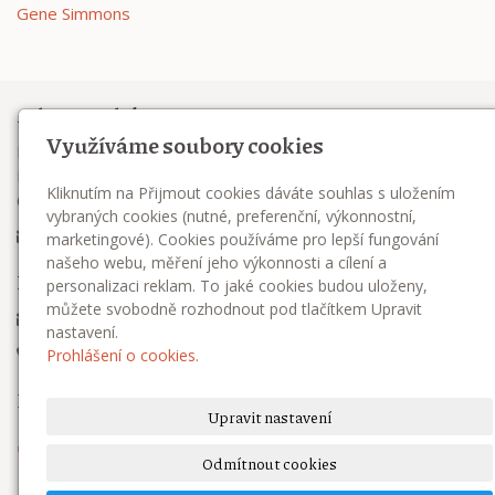
Gene Simmons
Adresa redakce
Využíváme soubory cookies
Extra Publishing
Plynárenská 499/1
Kliknutím na Přijmout cookies dáváte souhlas s uložením
602 00 Brno
vybraných cookies (nutné, preferenční, výkonnostní,
classicrock@epublishing.cz
marketingové). Cookies používáme pro lepší fungování
našeho webu, měření jeho výkonnosti a cílení a
Předplatné
personalizaci reklam. To jaké cookies budou uloženy,
můžete svobodně rozhodnout pod tlačítkem Upravit
predplatne@epublishing.cz
nastavení.
545 211 880
(pondělí–čtvrtek, 8–16 hod.)
Prohlášení o cookies.
Najdete nás
Upravit nastavení
Odmítnout cookies